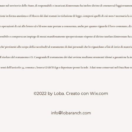
ato nel territorio dello Stato, di responsabili o incaricati.
L'interessato ha inoltre diritto di ottenere:
a) l'aggiornament
ione in forma anonima o il blocco dei dati trattati in violazione di legge, compresi quelli di cui non e' necessaria la co
 le operazioni di cui alle lettere a) e b) sono state portate a conoscenza, anche per quanto riguarda il loro contenuto, di 
mpossibile o comporta un impiego di mezzi manifestamente sproporzionato rispetto al diritto tutelato.
L'interessato ha 
he' pertinenti allo scopo della raccolta;
b) al trattamento di dati personali che lo riguardano a fini di invio di mater
Il titolare del trattamento è S. Casagrande.
Il trattamento dei dati avviene mediante strumenti idonei a garantirne la s
ensi dell?articolo 34, comma 1, lettera G) del D.Lgs e depositato presso la sede . I dati sono conservati nel Data Base re
©2022 by Loba. Creato con Wix.com
info@lobaranch.com