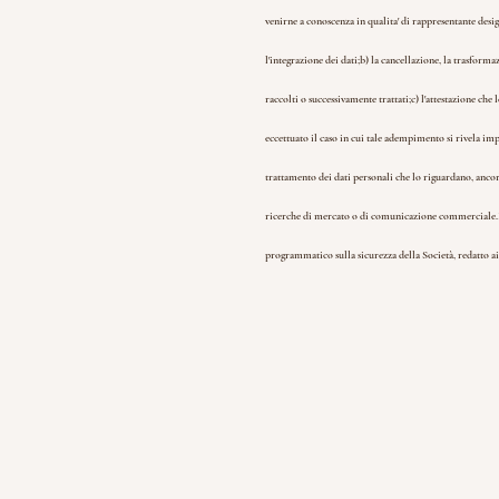
venirne a conoscenza in qualita' di rappresentante design
l'integrazione dei dati;
b) la cancellazione, la trasformaz
raccolti o successivamente trattati;
c) l'attestazione che
eccettuato il caso in cui tale adempimento si rivela i
trattamento dei dati personali che lo riguardano, ancorc
ricerche di mercato o di comunicazione commerciale.
programmatico sulla sicurezza della Società, redatto ai s