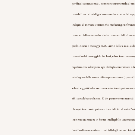
per finalità istituzionali, connesse o strumentali all'att
contabili ecc. a fini di gestione amministrativa del rapp
indagini di mercato e statistiche, marketing e referenze
commerciali su future iniziative commerciali, di annunc
pubblicitarie o messaggi SMS. L'invio delle e-mail o de
controllo dei messaggi da Lei letti, salvo Suo consenso;
regolarmente adempiere agli obblighi contrattuali e di
privilegiata delle nostre offerte promozionali), potrà l
solo ai soggetti lobaranch.com autorizzati;
potranno ess
affiliate a lobaranch.com; b) dei partners commerciali lo
che ogni interessato può esercitare i diritti di cui all'a
loro comunicazione in forma intelligibile. L'interessato
l'ausilio di strumenti elettronici;
d) degli estremi identi