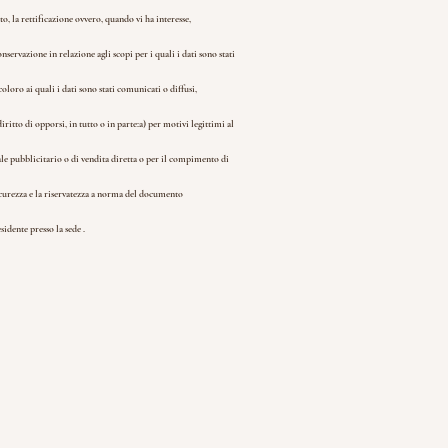
o, la rettificazione ovvero, quando vi ha interesse,
nservazione in relazione agli scopi per i quali i dati sono stati
coloro ai quali i dati sono stati comunicati o diffusi,
diritto di opporsi, in tutto o in parte:
a) per motivi legittimi al
iale pubblicitario o di vendita diretta o per il compimento di
icurezza e la riservatezza a norma del documento
sidente presso la sede .