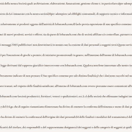
ività della nostra Società quali archiviazione, elaborazione, fatturazione, gestione cliente e, in particolare:
a)per adempie
orto da Lei instaurato con la nostra società;
b)per adempiere ad obblighi contrattuali, di supporto tecnico e informazio
 relativamente ai prodotti oggetto dell'attività di lobaranch.com;
d) (solo previa espressione di uno specifico consens
i di nuovi prodotti, servizi e offerte, sia da parte di lobaranch.com che di società affiliate e/o controllate, partner
i messaggi SMS pubblicitari non determinerà in nessun caso la cessione di dati personali a soggetti terzi.
Questo serviz
e) per l'esecuzione di giochi a premio, di iniziative promozionali in genere, nell'interesse dell'utente di lobaranch.com
 legge derivanti dal rapporto giuridico intercorrente con lobaranch.com. Qualora non fosse interessato alle nostre i
iberamente indicare di non prestare il Suo specifico consenso per tale distinta finalità;
5) che i dati:
sono raccolti nel no
ere trattati, nel rispetto delle finalità suindicate, all'interno di lobaranch.com ovvero potranno essere comunicati all'es
baranch.com (società produttrici, fornitori, vettori e spedizionieri, ecc.); c) delle società che effettuano indagini ine
rt.7 del D.Lgs. che di seguito riassumiamo:
L'interessato ha diritto di ottenere la conferma dell'esistenza o meno di dati p
 ha diritto di ottenere la conferma:
a) dell'origine dei dati personali;
b) delle finalita' e modalita' del trattamento;
c) de
ficativi del titolare, dei responsabili e del rappresentante designato;
e) dei soggetti o delle categorie di soggetti ai qua