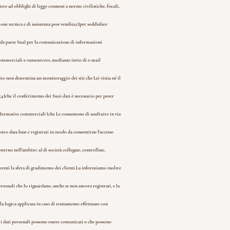
re ad obblighi di legge connessi a norme civilistiche, fiscali,
ne tecnica e di assistenza post vendita;
c)per soddisfare
o da parte Sua) per la comunicazione di informazioni
s commerciali e outsourcers, mediante invio di e-mail
io non determina un monitoraggio dei siti che Lei visita né il
;
4)che il conferimento dei Suoi dati è necessario per poter
nformative commerciali (che Le consentono di usufruire in via
stro data base e registrati in modo da consentirne l'accesso
terno nell'ambito: a) di società collegate, controllate,
renti la sfera di gradimento dei clienti.
La informiamo inoltre
ersonali che lo riguardano, anche se non ancora registrati, e la
lla logica applicata in caso di trattamento effettuato con
li i dati personali possono essere comunicati o che possono