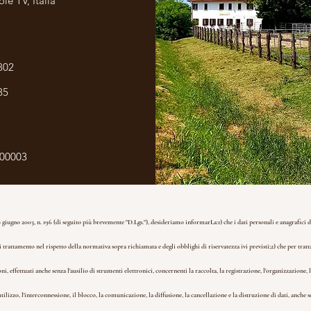
lè TV, Italia
802
85
-00003
. 30 giugno 2003, n. 196 (di seguito più brevemente "D.Lgs."), desideriamo informarLa:
1) che i dati personali e anagrafici 
trattamento nel rispetto della normativa sopra richiamata e degli obblighi di riservatezza ivi previsti;
2) che per tratt
effettuati anche senza l'ausilio di strumenti elettronici, concernenti la raccolta, la registrazione, l'organizzazione, l
'utilizzo, l'interconnessione, il blocco, la comunicazione, la diffusione, la cancellazione e la distruzione di dati, anche s