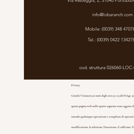
Via Resteggia, 2, 31040 Portobuffo
info@lobaranch.com
Mobile: (0039) 348 4707
Tel.: (0039) 0422 13427
cod. struttura 026060-LOC
Privacy
Gentile Visitatore,
ai sensi degli artt.13 e 23 del D.Lgs
questa pagina web nello spazio seguente sono oggetto di 
intende qualunque operazione o complesso di operazioni, 
modificazione, la selezione, l'estrazione, il raffronto, l